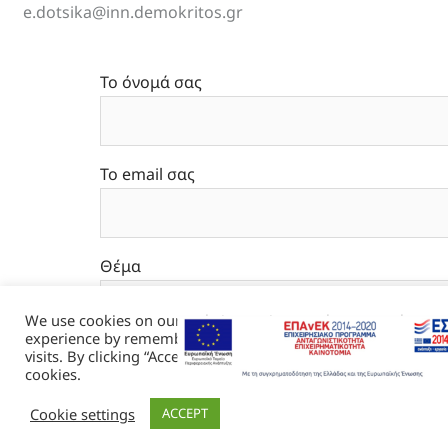
e.dotsika@inn.demokritos.gr
Το όνομά σας
Το email σας
Θέμα
We use cookies on our website to give you the most relevant
experience by remembering your preferences and repeat
visits. By clicking “Accept”, you consent to the use of ALL the
Το μήνυμά σας (προαιρετικό)
cookies.
Cookie settings
ACCEPT